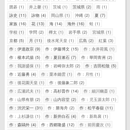
囲碁
1
井上馨
1
茨城
1
茨城県
2
雨
1
詠史
11
詠物
4
岡山県
1
沖縄
2
夏
7
家族
16
花
13
海
14
海外
16
蛙
1
学校
1
学問
2
樺太
1
岩手県
2
宮城県
1
京都
5
月
11
後水尾天皇
1
広島
2
紅葉
3
作：伊達政宗
9
作：伊藤博文
15
作：永井荷風
1
作：榎本武揚
5
作：夏目漱石
7
作：華岡青洲
2
作：我謝盛保
1
作：岩崎弥太郎
2
作：吉田松陰
5
作：近藤勇
4
作：栗本鋤雲
1
作：月性
1
作：後花園天皇
1
作：後藤象二郎
2
作：広瀬武夫
1
作：高杉晋作
14
作：細川幽斎
1
作：山県有朋
2
作：山内容堂
2
作：児玉源太郎
1
作：渋沢栄一
31
作：勝海舟
2
作：松平春嶽
11
作：上杉謙信
1
作：新井白石
4
作：新島襄
1
作：森鷗外
4
作：西郷隆盛
12
作：前田慶次
1