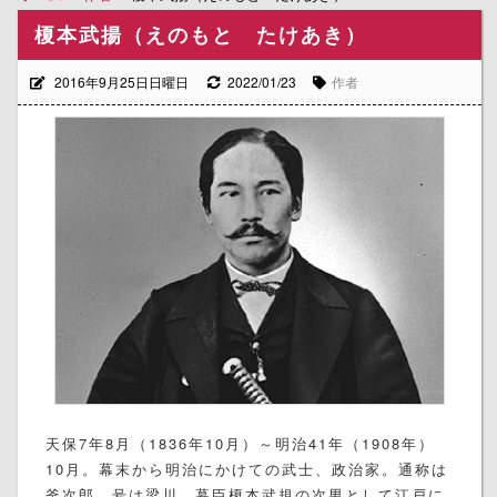
榎本武揚（えのもと たけあき）
2016年9月25日日曜日
2022/01/23
作者
天保7年8月（1836年10月）～明治41年（1908年）
10月。幕末から明治にかけての武士、政治家。通称は
釜次郎、号は梁川。幕臣榎本武規の次男として江戸に