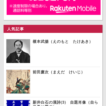
人気記事
榎本武揚（えのもと たけあき）
前田慶次（まえだ けいじ）
新井白石の漢詩(3) 自題肖像（自ら