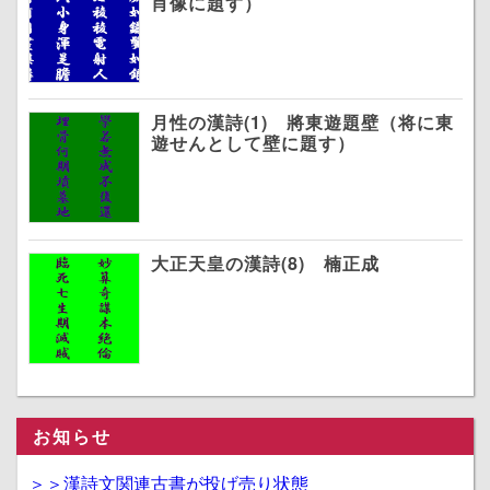
肖像に題す）
月性の漢詩(1) 將東遊題壁（将に東
遊せんとして壁に題す）
大正天皇の漢詩(8) 楠正成
お知らせ
＞＞漢詩文関連古書が投げ売り状態