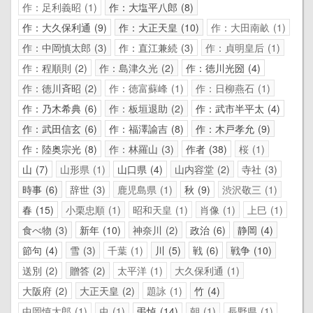
作：足利義昭
1
作：大塩平八郎
8
作：大久保利通
9
作：大正天皇
10
作：大田南畝
1
作：中岡慎太郎
3
作：直江兼続
3
作：貞明皇后
1
作：程順則
2
作：島津久光
2
作：徳川光圀
4
作：徳川斉昭
2
作：徳富蘇峰
1
作：日柳燕石
1
作：乃木希典
6
作：板垣退助
2
作：武市半平太
4
作：武田信玄
6
作：福澤諭吉
8
作：木戸孝允
9
作：陸奥宗光
8
作：林羅山
3
作者
38
桜
1
山
7
山形県
1
山口県
4
山内容堂
2
寺社
3
時事
6
辞世
3
鹿児島県
1
秋
9
渋沢敬三
1
春
15
小栗忠順
1
昭和天皇
1
肖像
1
上巳
1
食べ物
3
新年
10
神奈川
2
政治
6
静岡
4
節句
4
雪
3
千葉
1
川
5
戦
6
戦争
10
送別
2
贈答
2
太平洋
1
大久保利通
1
大阪府
2
大正天皇
2
題詠
1
竹
4
中岡慎太郎
1
虫
1
弔悼
14
朝
1
長野県
1