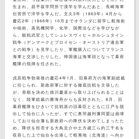
生まれ、昌平坂学問所で漢学を学んだあと、長崎海軍
伝習所で洋学を学んだ。文久3年（1863年）4月から
慶応2年（1866年）10月までオランダに留学し航海術
や砲術、蒸気機関学、化学、国際法などを学びなが
ら、観戦武官としてシュレスヴィヒ＝ホルシュタイン
戦争（デンマークとプロイセン・オーストリア連合軍
との戦争）を見学したり、軍艦購入についてフランス
海軍と交渉したりした。帰国後は海軍頭となって幕府
艦隊の指揮を任された。
戊辰戦争勃発後の慶応4年1月、旧幕府方の海軍副総裁
に任じられ、新政府軍に対する徹底抗戦を主張した
が、恭順を決めた徳川慶喜から取り上げられることは
なく、陸軍総裁の勝海舟からも反対された。8月、旧
幕府艦隊をひきいて抗戦派の旧幕臣とともに江戸を脱
出して仙台に入ったが、すでに奥羽越列藩同盟は崩壊
しており仙台藩も新政府への降伏を決めてしまったた
め、降伏を拒否する大鳥圭介や土方歳三ら約三千名を
収容した上で仙台を出港して蝦夷地（北海道）へ向か