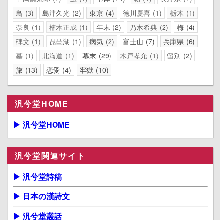
鳥
3
島津久光
2
東京
4
徳川慶喜
1
栃木
1
奈良
1
楠木正成
1
年末
2
乃木希典
2
梅
4
碑文
1
琵琶湖
1
病気
2
富士山
7
兵庫県
6
墓
1
北海道
1
幕末
29
木戸孝允
1
留別
2
旅
13
恋愛
4
牢獄
10
汎兮堂HOME
▶ 汎兮堂HOME
汎兮堂関連サイト
▶ 汎兮堂詩稿
▶ 日本の漢詩文
▶ 汎兮堂叢話