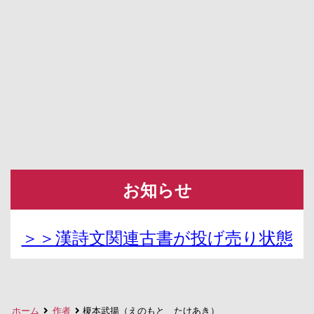
お知らせ
＞＞漢詩文関連古書が投げ売り状態
ホーム
作者
榎本武揚（えのもと たけあき）