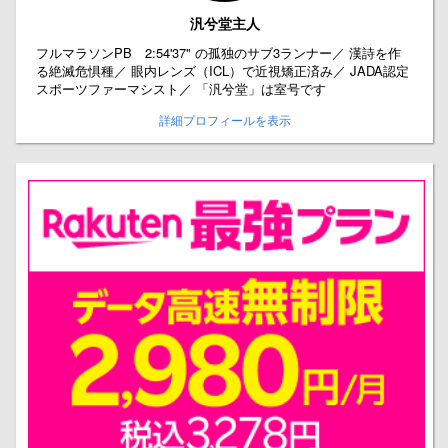
汎兮堂主人
フルマラソンPB 2:54'37" の孤独のサブ3ランナー／ 漢詩を作
る絶滅危惧種／ 眼内レンズ（ICL）で近視矯正済み／ JADA認定
スポーツファーマシスト／ 「汎兮堂」は室号です
詳細プロフィールを表示