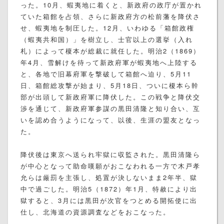
った。10月、蝦夷地に着くと、新政府の政庁が置かれ
ていた箱館を占領、さらに新政府方の松前藩を降伏さ
せ、蝦夷地を制圧した。12月、いわゆる「箱館政権
（蝦夷共和国）」を樹立し、士官以上の選挙（入れ
札）によって榎本が総裁に就任した。明治2（1869）
年4月、雪解けを待って新政府軍が蝦夷地へ上陸する
と、各地で旧幕府軍を撃破して箱館へ迫り、5月11
日、箱館総攻撃が始まり、5月18日、ついに榎本ら幹
部が出頭して新政府軍に降伏した。この戦争と降伏交
渉を通じて、新政府軍参謀の黒田清隆と知り合い、互
いを認め合うようになって、以後、生涯の盟友となっ
た。
降伏後は東京へ送られ牢獄に収監された。黒田清隆ら
が中心となって助命嘆願がおこなわれる一方で木戸孝
允らは厳罰を主張し、処置が決しないまま2年半、獄
中で過ごした。明治5（1872）年1月、特赦により出
獄すると、3月には黒田が次官をつとめる開拓使に出
仕し、北海道の資源調査などをおこなった。