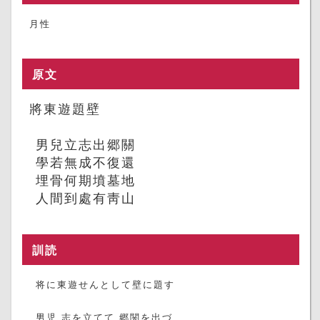
月性
原文
將東遊題壁
男兒立志出郷關
學若無成不復還
埋骨何期墳墓地
人間到處有靑山
訓読
将に東遊せんとして壁に題す
男児 志を立てて 郷関を出づ