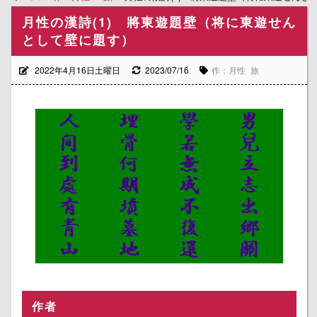
月性の漢詩(1) 將東遊題壁（将に東遊せん
として壁に題す）
2022年4月16日土曜日
2023/07/16
作：月性
旅
作者