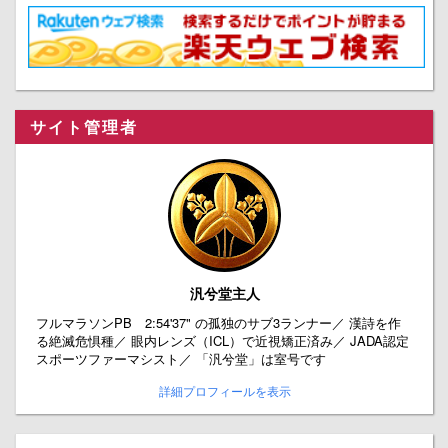
サイト管理者
汎兮堂主人
フルマラソンPB 2:54'37" の孤独のサブ3ランナー／ 漢詩を作
る絶滅危惧種／ 眼内レンズ（ICL）で近視矯正済み／ JADA認定
スポーツファーマシスト／ 「汎兮堂」は室号です
詳細プロフィールを表示