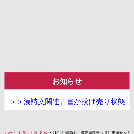
お知らせ
＞＞漢詩文関連古書が投げ売り状態
ホーム
作：月性
旅
月性の漢詩(1) 將東遊題壁（将に東遊せんと