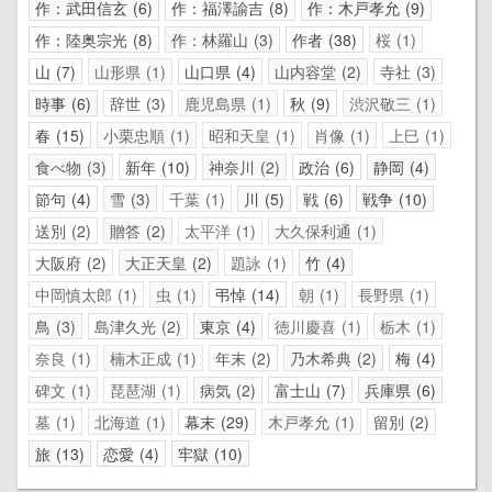
作：武田信玄
6
作：福澤諭吉
8
作：木戸孝允
9
作：陸奥宗光
8
作：林羅山
3
作者
38
桜
1
山
7
山形県
1
山口県
4
山内容堂
2
寺社
3
時事
6
辞世
3
鹿児島県
1
秋
9
渋沢敬三
1
春
15
小栗忠順
1
昭和天皇
1
肖像
1
上巳
1
食べ物
3
新年
10
神奈川
2
政治
6
静岡
4
節句
4
雪
3
千葉
1
川
5
戦
6
戦争
10
送別
2
贈答
2
太平洋
1
大久保利通
1
大阪府
2
大正天皇
2
題詠
1
竹
4
中岡慎太郎
1
虫
1
弔悼
14
朝
1
長野県
1
鳥
3
島津久光
2
東京
4
徳川慶喜
1
栃木
1
奈良
1
楠木正成
1
年末
2
乃木希典
2
梅
4
碑文
1
琵琶湖
1
病気
2
富士山
7
兵庫県
6
墓
1
北海道
1
幕末
29
木戸孝允
1
留別
2
旅
13
恋愛
4
牢獄
10