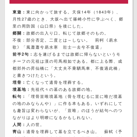
東遊：
東に向かって旅する。天保14年（1843年）、
月性27歳のとき、大坂へ出て篠崎小竹に学ぶべく、郷
里の周防国（山口県）を後にした。
郷關：
故郷の出入り口。転じて故郷そのもの。
不復：部分否定。二度とは～しない。 荊軻《易水
歌》「風蕭蕭兮易水寒 壯士一去兮不復還」
前半2句：
志を遂げるまでは故郷に帰らないというモ
チーフの元祖は漢の司馬相如である。都に上る際、成
都郊外の昇仙橋に「大丈夫不乗駟馬車、不復過此橋」
と書きつけたという。
埋骨：
亡くなって遺骨を埋葬する。
墳墓地：
先祖代々の墓のある故郷の地。
転句：
「埋骨豈唯墳墓地（骨を埋むるに豈に唯だ墳墓
の地のみならんや）」に作る本もある。いずれにして
も趣旨は変わらないが、「豈唯」のほうが結句へのつ
ながりはより明瞭になるかもしれない。
人間：
人の世。
靑山：
遺骨を埋葬して墓を立てるべき山。 蘇軾《予