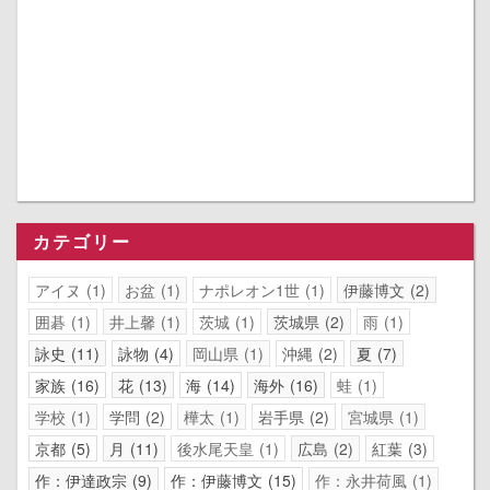
カテゴリー
アイヌ
1
お盆
1
ナポレオン1世
1
伊藤博文
2
囲碁
1
井上馨
1
茨城
1
茨城県
2
雨
1
詠史
11
詠物
4
岡山県
1
沖縄
2
夏
7
家族
16
花
13
海
14
海外
16
蛙
1
学校
1
学問
2
樺太
1
岩手県
2
宮城県
1
京都
5
月
11
後水尾天皇
1
広島
2
紅葉
3
作：伊達政宗
9
作：伊藤博文
15
作：永井荷風
1