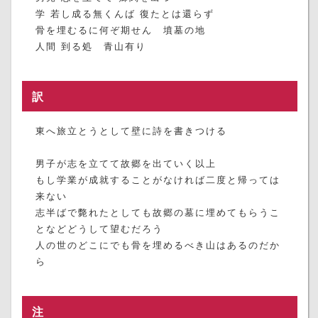
学 若し成る無くんば 復たとは還らず
骨を埋むるに何ぞ期せん 墳墓の地
人間 到る処 青山有り
訳
東へ旅立とうとして壁に詩を書きつける
男子が志を立てて故郷を出ていく以上
もし学業が成就することがなければ二度と帰っては
来ない
志半ばで斃れたとしても故郷の墓に埋めてもらうこ
となどどうして望むだろう
人の世のどこにでも骨を埋めるべき山はあるのだか
ら
注