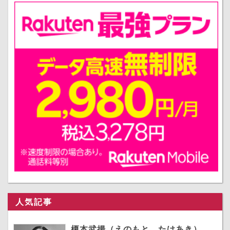
人気記事
榎本武揚（えのもと たけあき）