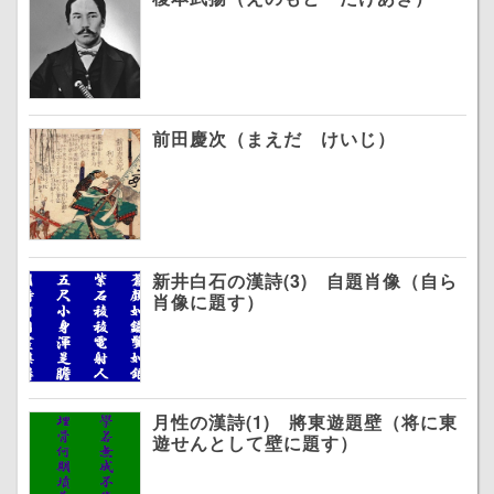
前田慶次（まえだ けいじ）
新井白石の漢詩(3) 自題肖像（自ら
肖像に題す）
月性の漢詩(1) 將東遊題壁（将に東
遊せんとして壁に題す）