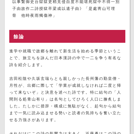
以事繋御史台獄獄吏稍見侵自度不能堪死獄中不得一別
子由故作二詩授獄卒梁成以遺子由》「是處靑山可埋
骨 他時夜雨獨傷神」
餘論
進学や就職で故郷を離れて新生活を始める季節というこ
とで、旅立ちを詠んだ日本漢詩の中で一二を争う有名な
詩を紹介します。
吉田松陰や久坂玄瑞らとも親しかった長州藩の勤皇僧・
月性が、出郷に際して「学業が成就しなければ二度と帰
って来ないぞ」と決意を述べた詩です。特に結句の「人
間到る処青山有り」は名句としてひろく人口に膾炙しま
した。たしかに措辞・構成に無駄がなく、起句から結句
まで一気に読み込ませる勢いと読者の気持ちを奮い立た
せる力強さがあります。
それだけにこの詩の影響力は大きく、近藤勇はこの詩の