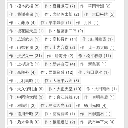
作：榎本武揚
5
作：夏目漱石
7
作：華岡青洲
2
作：我謝盛保
1
作：岩崎弥太郎
2
作：吉田松陰
5
作：近藤勇
4
作：栗本鋤雲
1
作：月性
1
作：後花園天皇
1
作：後藤象二郎
2
作：広瀬武夫
1
作：高杉晋作
14
作：細川幽斎
1
作：山県有朋
2
作：山内容堂
2
作：児玉源太郎
1
作：渋沢栄一
31
作：勝海舟
2
作：松平春嶽
11
作：上杉謙信
1
作：新井白石
4
作：新島襄
1
作：森鷗外
4
作：西郷隆盛
12
作：前田慶次
1
作：足利義昭
1
作：大塩平八郎
8
作：大久保利通
9
作：大正天皇
10
作：大田南畝
1
作：中岡慎太郎
3
作：直江兼続
3
作：貞明皇后
1
作：程順則
2
作：島津久光
2
作：徳川光圀
4
作：徳川斉昭
2
作：徳富蘇峰
1
作：日柳燕石
1
作：乃木希典
6
作：板垣退助
2
作：武市半平太
4