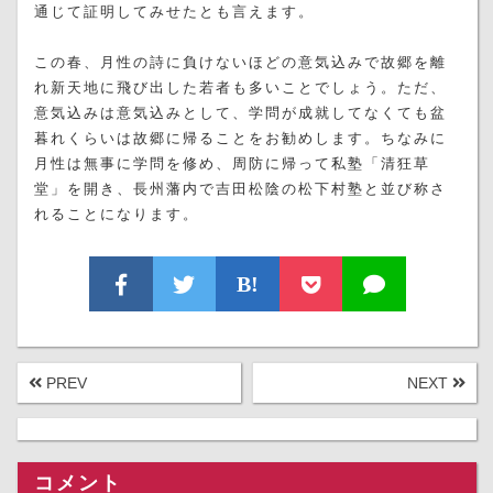
通じて証明してみせたとも言えます。
この春、月性の詩に負けないほどの意気込みで故郷を離
れ新天地に飛び出した若者も多いことでしょう。ただ、
意気込みは意気込みとして、学問が成就してなくても盆
暮れくらいは故郷に帰ることをお勧めします。ちなみに
月性は無事に学問を修め、周防に帰って私塾「清狂草
堂」を開き、長州藩内で吉田松陰の松下村塾と並び称さ
れることになります。
B!
PREV
NEXT
コメント