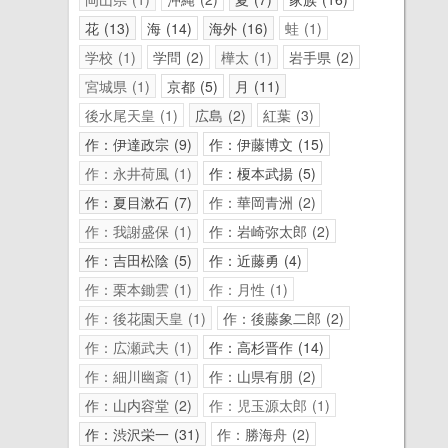
花
13
海
14
海外
16
蛙
1
学校
1
学問
2
樺太
1
岩手県
2
宮城県
1
京都
5
月
11
後水尾天皇
1
広島
2
紅葉
3
作：伊達政宗
9
作：伊藤博文
15
作：永井荷風
1
作：榎本武揚
5
作：夏目漱石
7
作：華岡青洲
2
作：我謝盛保
1
作：岩崎弥太郎
2
作：吉田松陰
5
作：近藤勇
4
作：栗本鋤雲
1
作：月性
1
作：後花園天皇
1
作：後藤象二郎
2
作：広瀬武夫
1
作：高杉晋作
14
作：細川幽斎
1
作：山県有朋
2
作：山内容堂
2
作：児玉源太郎
1
作：渋沢栄一
31
作：勝海舟
2