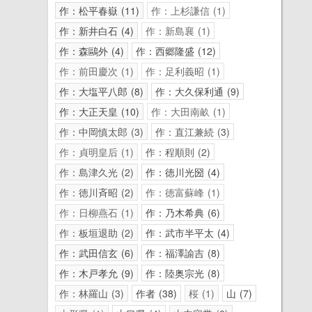
作：松平春嶽
11
作：上杉謙信
1
作：新井白石
4
作：新島襄
1
作：森鷗外
4
作：西郷隆盛
12
作：前田慶次
1
作：足利義昭
1
作：大塩平八郎
8
作：大久保利通
9
作：大正天皇
10
作：大田南畝
1
作：中岡慎太郎
3
作：直江兼続
3
作：貞明皇后
1
作：程順則
2
作：島津久光
2
作：徳川光圀
4
作：徳川斉昭
2
作：徳富蘇峰
1
作：日柳燕石
1
作：乃木希典
6
作：板垣退助
2
作：武市半平太
4
作：武田信玄
6
作：福澤諭吉
8
作：木戸孝允
9
作：陸奥宗光
8
作：林羅山
3
作者
38
桜
1
山
7