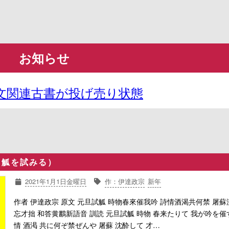
お知らせ
文関連古書が投げ売り状態
 觚を試みる）
2021年1月1日金曜日
作：伊達政宗
新年
作者 伊達政宗 原文 元旦試觚 時物春來催我吟 詩情酒渴共何禁 屠蘇
忘才拙 和答黄鸝新語音 訓読 元旦試觚 時物 春来たりて 我が吟を催
情 酒渇 共に何ぞ禁ぜんや 屠蘇 沈酔して 才…