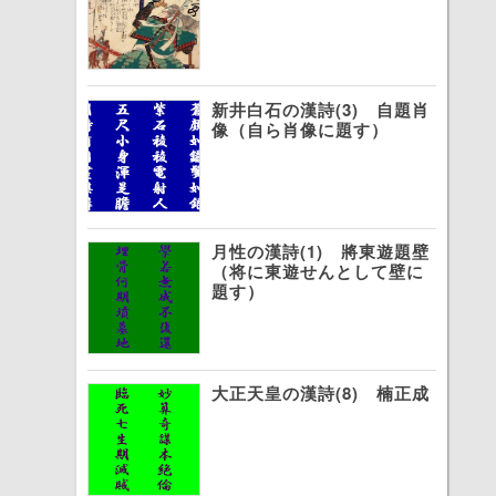
新井白石の漢詩(3) 自題肖
像（自ら肖像に題す）
月性の漢詩(1) 將東遊題壁
（将に東遊せんとして壁に
題す）
大正天皇の漢詩(8) 楠正成