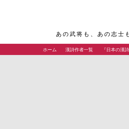
あの武将も、あの志士
ホーム
漢詩作者一覧
『日本の漢