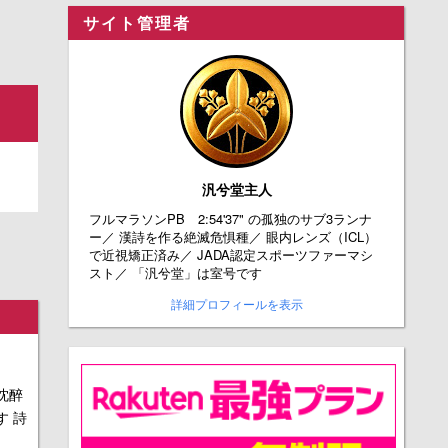
サイト管理者
汎兮堂主人
フルマラソンPB 2:54'37" の孤独のサブ3ランナ
ー／ 漢詩を作る絶滅危惧種／ 眼内レンズ（ICL）
で近視矯正済み／ JADA認定スポーツファーマシ
スト／ 「汎兮堂」は室号です
詳細プロフィールを表示
沈醉
す 詩