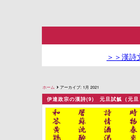
＞＞漢詩
ホーム
アーカイブ:
1月 2021
伊達政宗の漢詩(9) 元旦試觚（元旦