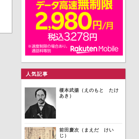
人気記事
榎本武揚（えのもと たけ
あき）
前田慶次（まえだ けい
じ）