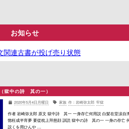
お知らせ
文関連古書が投げ売り状態
一（獄中の詩 其の一）
2020年5月4日月曜日
家族
作：岩崎弥太郎
牢獄
作者 岩崎弥太郎 原文 獄中詩 其一 一身存亡何用説 白髪在堂涙自潸
惚枉成半宵夢 要從枕上拜慈顔 訓読 獄中の詩 其の一 一身の存亡 
説くを用ひんや …