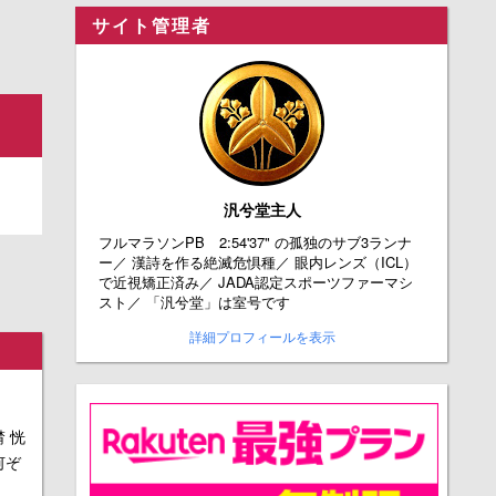
サイト管理者
汎兮堂主人
フルマラソンPB 2:54'37" の孤独のサブ3ランナ
ー／ 漢詩を作る絶滅危惧種／ 眼内レンズ（ICL）
で近視矯正済み／ JADA認定スポーツファーマシ
スト／ 「汎兮堂」は室号です
詳細プロフィールを表示
 恍
何ぞ