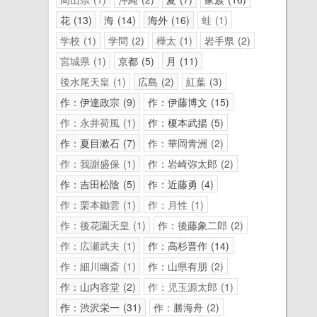
花
13
海
14
海外
16
蛙
1
学校
1
学問
2
樺太
1
岩手県
2
宮城県
1
京都
5
月
11
後水尾天皇
1
広島
2
紅葉
3
作：伊達政宗
9
作：伊藤博文
15
作：永井荷風
1
作：榎本武揚
5
作：夏目漱石
7
作：華岡青洲
2
作：我謝盛保
1
作：岩崎弥太郎
2
作：吉田松陰
5
作：近藤勇
4
作：栗本鋤雲
1
作：月性
1
作：後花園天皇
1
作：後藤象二郎
2
作：広瀬武夫
1
作：高杉晋作
14
作：細川幽斎
1
作：山県有朋
2
作：山内容堂
2
作：児玉源太郎
1
作：渋沢栄一
31
作：勝海舟
2