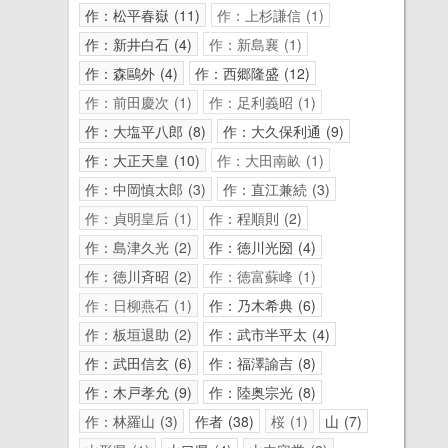
作：松平春嶽
11
作：上杉謙信
1
作：新井白石
4
作：新島襄
1
作：森鷗外
4
作：西郷隆盛
12
作：前田慶次
1
作：足利義昭
1
作：大塩平八郎
8
作：大久保利通
9
作：大正天皇
10
作：大田南畝
1
作：中岡慎太郎
3
作：直江兼続
3
作：貞明皇后
1
作：程順則
2
作：島津久光
2
作：徳川光圀
4
作：徳川斉昭
2
作：徳富蘇峰
1
作：日柳燕石
1
作：乃木希典
6
作：板垣退助
2
作：武市半平太
4
作：武田信玄
6
作：福澤諭吉
8
作：木戸孝允
9
作：陸奥宗光
8
作：林羅山
3
作者
38
桜
1
山
7