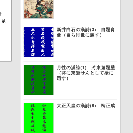
 一
 鼠
新井白石の漢詩(3) 自題肖
像（自ら肖像に題す）
月性の漢詩(1) 將東遊題壁
（将に東遊せんとして壁に
題す）
大正天皇の漢詩(8) 楠正成