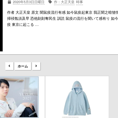
2020年5月3日日曜日
作：大正天皇
時事
作者 大正天皇 原文 聞鼠疫流行有感 如今鼠疫起東京 我正聞之暗愴情
掃祲氛須及早 恐他刻刻奪民生 訓読 鼠疫の流行を聞いて感有り 如今
疫 東京に起こる …
ホーム