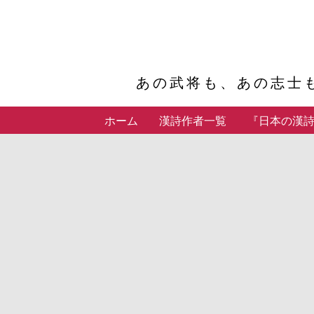
あの武将も、あの志士
ホーム
漢詩作者一覧
『日本の漢