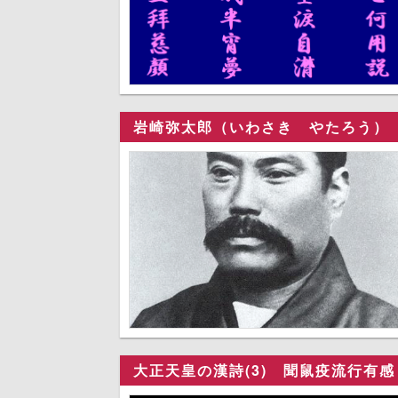
岩崎弥太郎（いわさき やたろう）
大正天皇の漢詩(3) 聞鼠疫流行有