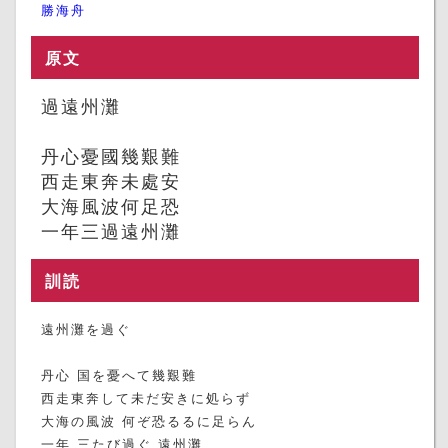
勝海舟
原文
過遠州灘
丹心憂國幾艱難
西走東奔未處安
大海風波何足恐
一年三過遠州灘
訓読
遠州灘を過ぐ
丹心 国を憂へて幾艱難
西走東奔して未だ安きに処らず
大海の風波 何ぞ恐るるに足らん
一年 三たび過ぐ 遠州灘