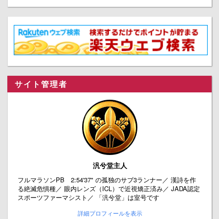
サイト管理者
汎兮堂主人
フルマラソンPB 2:54'37" の孤独のサブ3ランナー／ 漢詩を作
る絶滅危惧種／ 眼内レンズ（ICL）で近視矯正済み／ JADA認定
スポーツファーマシスト／ 「汎兮堂」は室号です
詳細プロフィールを表示