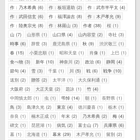
作：乃木希典
6
作：板垣退助
2
作：武市半平太
4
作：武田信玄
6
作：福澤諭吉
8
作：木戸孝允
9
作：陸奥宗光
8
作：林羅山
3
作者
38
桜
1
山
7
山形県
1
山口県
4
山内容堂
2
寺社
3
時事
6
辞世
3
鹿児島県
1
秋
9
渋沢敬三
1
春
15
小栗忠順
1
昭和天皇
1
肖像
1
上巳
1
食べ物
3
新年
10
神奈川
2
政治
6
静岡
4
節句
4
雪
3
千葉
1
川
5
戦
6
戦争
10
送別
2
贈答
2
太平洋
1
大久保利通
1
大阪府
2
大正天皇
2
題詠
1
竹
4
中岡慎太郎
1
虫
1
弔悼
14
朝
1
長野県
1
鳥
3
島津久光
2
東京
4
徳川慶喜
1
栃木
1
奈良
1
楠木正成
1
年末
2
乃木希典
2
梅
4
碑文
1
琵琶湖
1
病気
2
富士山
7
兵庫県
6
墓
1
北海道
1
幕末
29
木戸孝允
1
留別
2