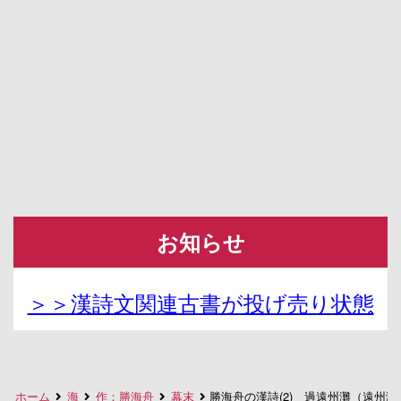
お知らせ
＞＞漢詩文関連古書が投げ売り状態
ホーム
海
作：勝海舟
幕末
勝海舟の漢詩(2) 過遠州灘（遠州