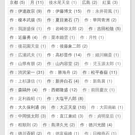
京都
5
月
11
後水尾天皇
1
広島
2
紅葉
3
作：伊達政宗
9
作：伊藤博文
15
作：永井荷風
1
作：榎本武揚
5
作：夏目漱石
7
作：華岡青洲
2
作：我謝盛保
1
作：岩崎弥太郎
2
作：吉田松陰
5
作：近藤勇
4
作：栗本鋤雲
1
作：月性
1
作：後花園天皇
1
作：後藤象二郎
2
作：広瀬武夫
1
作：高杉晋作
14
作：細川幽斎
1
作：山県有朋
2
作：山内容堂
2
作：児玉源太郎
1
作：渋沢栄一
31
作：勝海舟
2
作：松平春嶽
11
作：上杉謙信
1
作：新井白石
4
作：新島襄
1
作：森鷗外
4
作：西郷隆盛
12
作：前田慶次
1
作：足利義昭
1
作：大塩平八郎
8
作：大久保利通
9
作：大正天皇
10
作：大田南畝
1
作：中岡慎太郎
3
作：直江兼続
3
作：貞明皇后
1
作：程順則
2
作：島津久光
2
作：徳川光圀
4
作：徳川斉昭
2
作：徳富蘇峰
1
作：日柳燕石
1