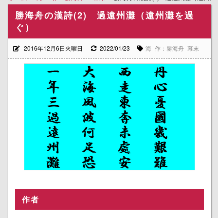
勝海舟の漢詩(2) 過遠州灘（遠州灘を過
ぐ）
2016年12月6日火曜日
2022/01/23
海
作：勝海舟
幕末
作者