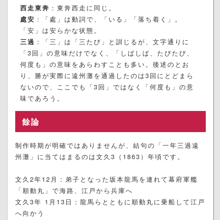
西走東奔
：東奔西走に同じ。
處安
：「處」は動詞で、「いる」「落ち着く」。
「安」は安らかな状態。
三過
：「三」は「三たび」と訓じるが、文字通りに
「3回」の意味だけでなく、「しばしば、たびたび、
何度も」の意味をあらわすことも多い。後述のとお
り、勝が実際に遠州灘を通過したのは3回にとどまら
ないので、ここでも「3回」ではなく「何度も」の意
味であろう。
餘論
制作時期が明確ではありませんが、結句の「一年三過遠
州灘」に当てはまるのは文久3（1863）年頃です。
文久2年12月：弟子となった坂本龍馬を連れて幕府軍艦
「順動丸」で海路、江戸から兵庫へ
文久3年 1月13日：龍馬らとともに順動丸に乗船して江戸
へ向かう