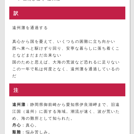
訳
遠州灘を通過する
真心から国を憂えて、いくつもの困難に立ち向かい
西へ東へと駆けずり回り、安寧な暮らしに落ち着くこ
となどまだまだ出来ない
国のためと思えば、大海の荒波など恐れるに足りない
この一年で私は何度となく、遠州灘を通過しているの
だ
注
遠州灘
：静岡県御前崎から愛知県伊良湖岬まで、旧遠
江国（遠州）に面する海域。潮流が速く、波が荒いた
め、海の難所として知られた。
丹心
：真心。
艱難
：悩み苦しみ。