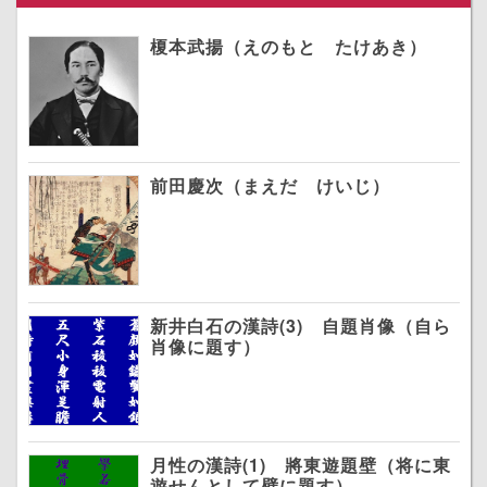
榎本武揚（えのもと たけあき）
前田慶次（まえだ けいじ）
新井白石の漢詩(3) 自題肖像（自ら
肖像に題す）
月性の漢詩(1) 將東遊題壁（将に東
遊せんとして壁に題す）