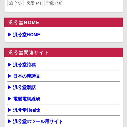
旅
13
恋愛
4
牢獄
10
汎兮堂HOME
▶ 汎兮堂HOME
汎兮堂関連サイト
▶ 汎兮堂詩稿
▶ 日本の漢詩文
▶ 汎兮堂叢話
▶ 電脳電網総研
▶ 汎兮堂Health
▶ 汎兮堂のツール用サイト