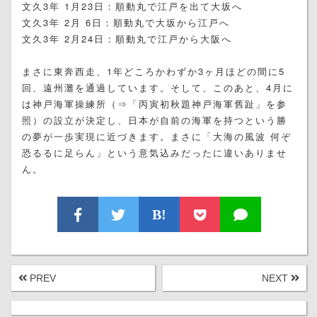
文久3年 1月23日：順動丸で江戸を出て大坂へ
文久3年 2月 6日：順動丸で大坂から江戸へ
文久3年 2月24日：順動丸で江戸から大阪へ
まさに東奔西走、1年どころかわずか3ヶ月ほどの間に5
回、遠州灘を通過しています。そして、このあと、4月に
は神戸海軍操練所（⇒「丙寅初秋題神戸海軍舊趾」を参
照）の設立が決定し、日本が自前の海軍を持つという勝
の夢が一歩実現に近づきます。まさに「大海の風波 何ぞ
恐るるに足らん」という意気込みだったに違いありませ
ん。
B!
PREV
NEXT