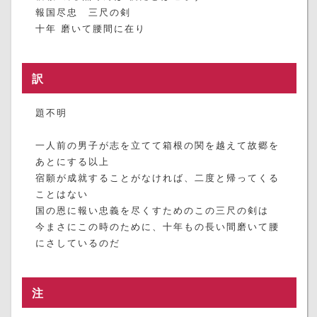
報国尽忠 三尺の剣
十年 磨いて腰間に在り
訳
題不明
一人前の男子が志を立てて箱根の関を越えて故郷を
あとにする以上
宿願が成就することがなければ、二度と帰ってくる
ことはない
国の恩に報い忠義を尽くすためのこの三尺の剣は
今まさにこの時のために、十年もの長い間磨いて腰
にさしているのだ
注