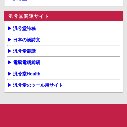
汎兮堂関連サイト
▶ 汎兮堂詩稿
▶ 日本の漢詩文
▶ 汎兮堂叢話
▶ 電脳電網総研
▶ 汎兮堂Health
▶ 汎兮堂のツール用サイト