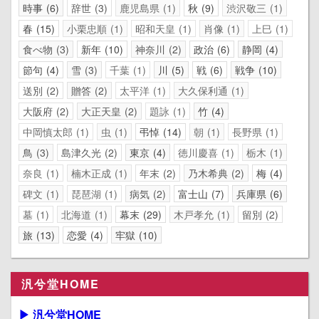
時事
6
辞世
3
鹿児島県
1
秋
9
渋沢敬三
1
春
15
小栗忠順
1
昭和天皇
1
肖像
1
上巳
1
食べ物
3
新年
10
神奈川
2
政治
6
静岡
4
節句
4
雪
3
千葉
1
川
5
戦
6
戦争
10
送別
2
贈答
2
太平洋
1
大久保利通
1
大阪府
2
大正天皇
2
題詠
1
竹
4
中岡慎太郎
1
虫
1
弔悼
14
朝
1
長野県
1
鳥
3
島津久光
2
東京
4
徳川慶喜
1
栃木
1
奈良
1
楠木正成
1
年末
2
乃木希典
2
梅
4
碑文
1
琵琶湖
1
病気
2
富士山
7
兵庫県
6
墓
1
北海道
1
幕末
29
木戸孝允
1
留別
2
旅
13
恋愛
4
牢獄
10
汎兮堂HOME
▶ 汎兮堂HOME