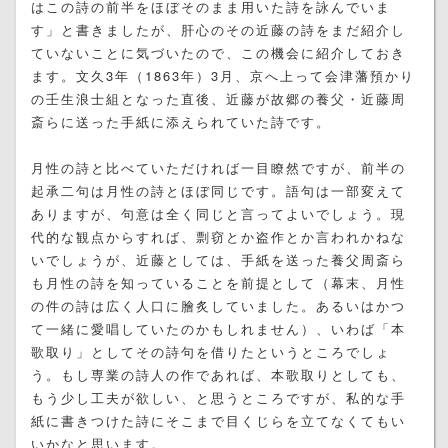
はこの詩の前半をほぼそのまま用いた詩を詠んでいま
す」と書きましたが、肝心のその近藤の詩をまだ紹介し
ていないことに気づいたので、この機会に紹介しておき
ます。文久3年（1863年）3月、京へ上って会津藩預かり
の壬生浪士組となった直後、近藤が故郷の養父・近藤周
斎らに送った手紙に添えられていた詩です。
月性の詩と比べていただければ一目瞭然ですが、前半の
起承二句は月性の詩とほぼ同じです。語句は一部変えて
ありますが、句意は全く同じと言ってよいでしょう。現
代的な観点からすれば、剽窃とか盗作とか言われかねな
いでしょうが、近藤としては、手紙を送った養父周斎ら
も月性の詩を知っていることを前提として（幕末、月性
の件の詩は広く人口に膾炙していました。あるいはかつ
て一緒に愛唱していたのかもしれません）、いわば「本
歌取り」としてその詩句を借りたというところでしょ
う。もし専業の詩人の作であれば、本歌取りとしても、
もう少し工夫が欲しい、と思うところですが、私的な手
紙に書きつけた詩にそこまで目くじらを立てなくてもい
いかなと思います。