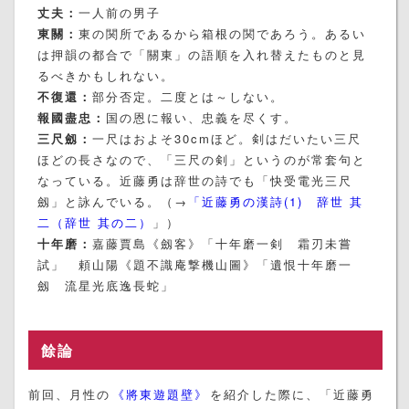
丈夫：
一人前の男子
東關：
東の関所であるから箱根の関であろう。あるい
は押韻の都合で「關東」の語順を入れ替えたものと見
るべきかもしれない。
不復還：
部分否定。二度とは～しない。
報國盡忠：
国の恩に報い、忠義を尽くす。
三尺劔：
一尺はおよそ30cmほど。剣はだいたい三尺
ほどの長さなので、「三尺の剣」というのが常套句と
なっている。近藤勇は辞世の詩でも「快受電光三尺
劔」と詠んでいる。（→
「近藤勇の漢詩(1) 辞世 其
二（辞世 其の二）
」）
十年磨：
嘉藤賈島《劔客》「十年磨一剣 霜刃未嘗
試」 頼山陽《題不識庵撃機山圖》「遺恨十年磨一
劔 流星光底逸長蛇」
餘論
前回、月性の
《將東遊題壁》
を紹介した際に、「近藤勇