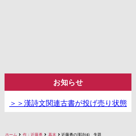
お知らせ
＞＞漢詩文関連古書が投げ売り状態
ホーム
作：近藤勇
幕末
近藤勇の漢詩(4) 失題