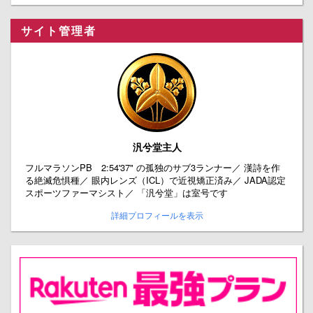
サイト管理者
汎兮堂主人
フルマラソンPB 2:54'37" の孤独のサブ3ランナー／ 漢詩を作
る絶滅危惧種／ 眼内レンズ（ICL）で近視矯正済み／ JADA認定
スポーツファーマシスト／ 「汎兮堂」は室号です
詳細プロフィールを表示