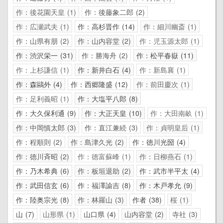
作：後花園天皇
1
作：後藤象二郎
2
作：広瀬武夫
1
作：高杉晋作
14
作：細川幽斎
1
作：山県有朋
2
作：山内容堂
2
作：児玉源太郎
1
作：渋沢栄一
31
作：勝海舟
2
作：松平春嶽
11
作：上杉謙信
1
作：新井白石
4
作：新島襄
1
作：森鷗外
4
作：西郷隆盛
12
作：前田慶次
1
作：足利義昭
1
作：大塩平八郎
8
作：大久保利通
9
作：大正天皇
10
作：大田南畝
1
作：中岡慎太郎
3
作：直江兼続
3
作：貞明皇后
1
作：程順則
2
作：島津久光
2
作：徳川光圀
4
作：徳川斉昭
2
作：徳富蘇峰
1
作：日柳燕石
1
作：乃木希典
6
作：板垣退助
2
作：武市半平太
4
作：武田信玄
6
作：福澤諭吉
8
作：木戸孝允
9
作：陸奥宗光
8
作：林羅山
3
作者
38
桜
1
山
7
山形県
1
山口県
4
山内容堂
2
寺社
3