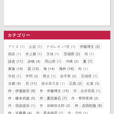
カテゴリー
アイヌ
1
お盆
1
ナポレオン1世
1
伊藤博文
2
囲碁
1
井上馨
1
茨城
1
茨城県
2
雨
1
詠史
11
詠物
4
岡山県
1
沖縄
2
夏
7
家族
16
花
13
海
14
海外
16
蛙
1
学校
1
学問
2
樺太
1
岩手県
2
宮城県
1
京都
5
月
11
後水尾天皇
1
広島
2
紅葉
3
作：伊達政宗
9
作：伊藤博文
15
作：永井荷風
1
作：榎本武揚
5
作：夏目漱石
7
作：華岡青洲
2
作：我謝盛保
1
作：岩崎弥太郎
2
作：吉田松陰
5
作：近藤勇
4
作：栗本鋤雲
1
作：月性
1