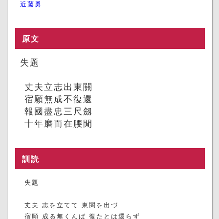
近藤勇
原文
失題
丈夫立志出東關
宿願無成不復還
報國盡忠三尺劔
十年磨而在腰閒
訓読
失題
丈夫 志を立てて 東関を出づ
宿願 成る無くんば 復たとは還らず