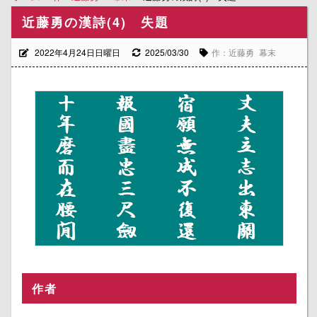
近藤勇の漢詩(4) 失題
2022年4月24日日曜日
2025/03/30
作：近藤勇
幕末
作者