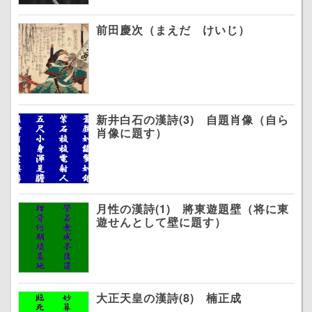
前田慶次（まえだ けいじ）
新井白石の漢詩(3) 自題肖像（自ら
肖像に題す）
月性の漢詩(1) 將東遊題壁（将に東
遊せんとして壁に題す）
大正天皇の漢詩(8) 楠正成